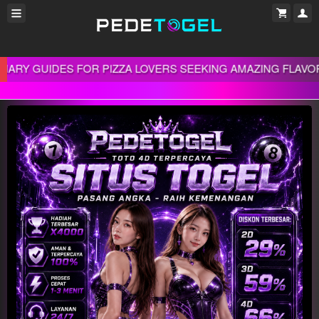
 GUIDES FOR PIZZA LOVERS SEEKING AMAZING FLAVORS EVER