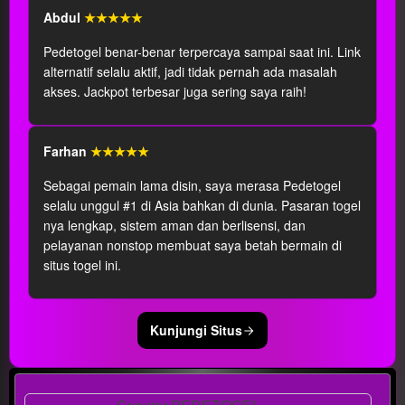
Abdul
★★★★★
Pedetogel benar-benar terpercaya sampai saat ini. Link
alternatif selalu aktif, jadi tidak pernah ada masalah
akses. Jackpot terbesar juga sering saya raih!
Farhan
★★★★★
Sebagai pemain lama disin, saya merasa Pedetogel
selalu unggul #1 di Asia bahkan di dunia. Pasaran togel
nya lengkap, sistem aman dan berlisensi, dan
pelayanan nonstop membuat saya betah bermain di
situs togel ini.
Kunjungi Situs
Show More